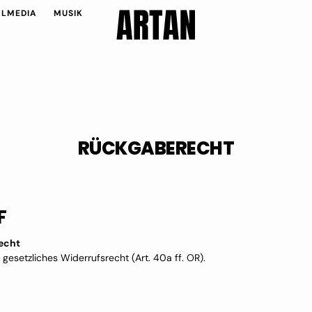
L
E
I
U
I
A
L
M
E
D
I
A
M
U
S
I
K
A
M
D
A
M
S
K
RÜCKGABERECHT
F
Recht
gesetzliches Widerrufsrecht (Art. 40a ff. OR).